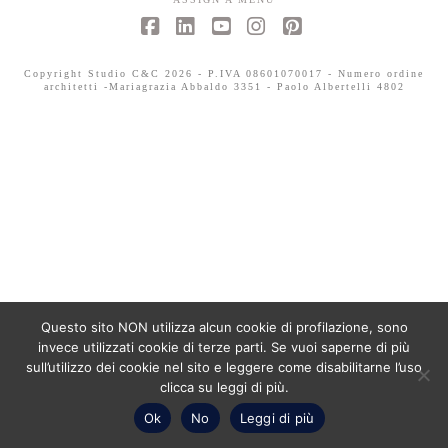
Facebook
LinkedIn
YouTube
Instagram
Pinterest
Copyright Studio C&C 2026 - P.IVA 08601070017 - Numero ordine
architetti -Mariagrazia Abbaldo 3351 - Paolo Albertelli 4802
Questo sito NON utilizza alcun cookie di profilazione, sono
invece utilizzati cookie di terze parti. Se vuoi saperne di più
sull’utilizzo dei cookie nel sito e leggere come disabilitarne l’uso
clicca su leggi di più.
Ok
No
Leggi di più