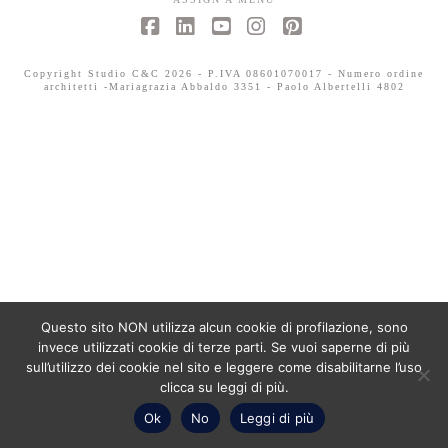
Facebook
LinkedIn
YouTube
Instagram
Pinterest
Copyright Studio C&C 2026 - P.IVA 08601070017 - Numero ordine
architetti -Mariagrazia Abbaldo 3351 - Paolo Albertelli 4802
Questo sito NON utilizza alcun cookie di profilazione, sono
invece utilizzati cookie di terze parti. Se vuoi saperne di più
sull’utilizzo dei cookie nel sito e leggere come disabilitarne l’uso
clicca su leggi di più.
Ok
No
Leggi di più