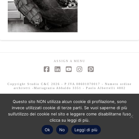
ASSIGN A MENU
Facebook
LinkedIn
YouTube
Instagram
Pinterest
Copyright Studio C&C 2026 - P.IVA 08601070017 - Numero ordine
architetti -Mariagrazia Abbaldo 3351 - Paolo Albertelli 4802
Questo sito NON utilizza alcun cookie di profilazione, sono
invece utilizzati cookie di terze parti. Se vuoi saperne di più
sull’utilizzo dei cookie nel sito e leggere come disabilitarne l’uso
clicca su leggi di più.
Ok
No
Leggi di più