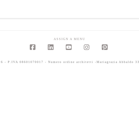
ASSIGN A MENU
Facebook
LinkedIn
YouTube
Instagram
Pinterest
 - P.IVA 08601070017 - Numero ordine architetti -Mariagrazia Abbaldo 33