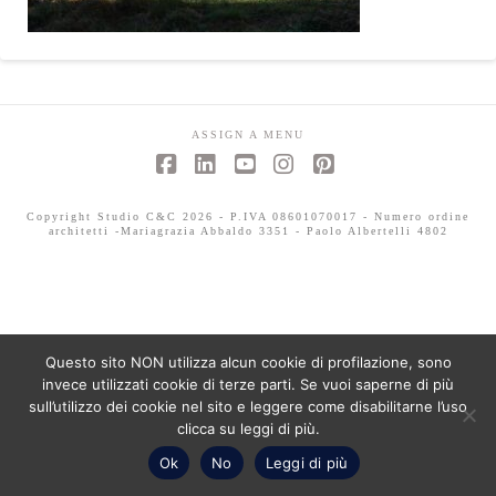
ASSIGN A MENU
Facebook
LinkedIn
YouTube
Instagram
Pinterest
Copyright Studio C&C 2026 - P.IVA 08601070017 - Numero ordine
architetti -Mariagrazia Abbaldo 3351 - Paolo Albertelli 4802
Questo sito NON utilizza alcun cookie di profilazione, sono
invece utilizzati cookie di terze parti. Se vuoi saperne di più
sull’utilizzo dei cookie nel sito e leggere come disabilitarne l’uso
clicca su leggi di più.
Ok
No
Leggi di più