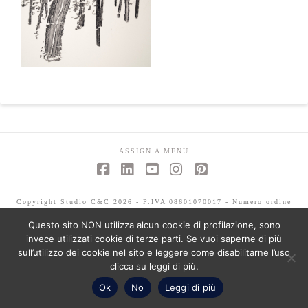
ASSIGN A MENU
Facebook
LinkedIn
YouTube
Instagram
Pinterest
Copyright Studio C&C 2026 - P.IVA 08601070017 - Numero ordine
architetti -Mariagrazia Abbaldo 3351 - Paolo Albertelli 4802
Questo sito NON utilizza alcun cookie di profilazione, sono
invece utilizzati cookie di terze parti. Se vuoi saperne di più
sull’utilizzo dei cookie nel sito e leggere come disabilitarne l’uso
clicca su leggi di più.
Ok
No
Leggi di più