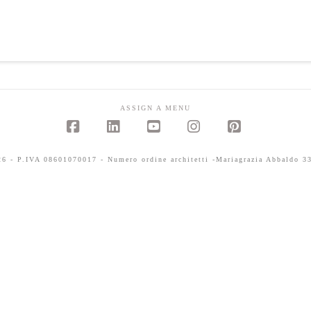
ASSIGN A MENU
Facebook
LinkedIn
YouTube
Instagram
Pinterest
 - P.IVA 08601070017 - Numero ordine architetti -Mariagrazia Abbaldo 33