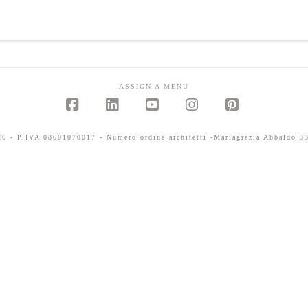
ASSIGN A MENU
Facebook
LinkedIn
YouTube
Instagram
Pinterest
 - P.IVA 08601070017 - Numero ordine architetti -Mariagrazia Abbaldo 33