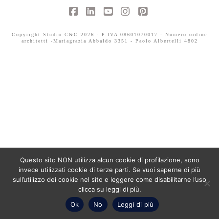
Facebook
LinkedIn
YouTube
Instagram
Pinterest
Copyright Studio C&C 2026 - P.IVA 08601070017 - Numero ordine
architetti -Mariagrazia Abbaldo 3351 - Paolo Albertelli 4802
Questo sito NON utilizza alcun cookie di profilazione, sono
invece utilizzati cookie di terze parti. Se vuoi saperne di più
sull’utilizzo dei cookie nel sito e leggere come disabilitarne l’uso
clicca su leggi di più.
Ok
No
Leggi di più