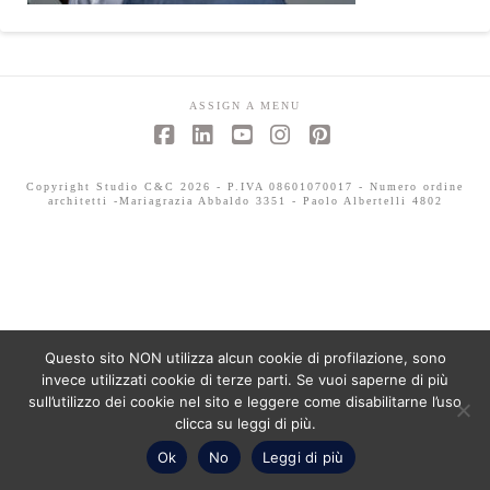
ASSIGN A MENU
Facebook
LinkedIn
YouTube
Instagram
Pinterest
Copyright Studio C&C 2026 - P.IVA 08601070017 - Numero ordine
architetti -Mariagrazia Abbaldo 3351 - Paolo Albertelli 4802
Questo sito NON utilizza alcun cookie di profilazione, sono
invece utilizzati cookie di terze parti. Se vuoi saperne di più
sull’utilizzo dei cookie nel sito e leggere come disabilitarne l’uso
clicca su leggi di più.
Ok
No
Leggi di più