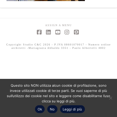
ASSIGN A MENU
Facebook
LinkedIn
YouTube
Instagram
Pinterest
Copyright Studio C&C 2026 - P.IVA 08601070017 - Numero ordine
architetti -Mariagrazia Abbaldo 3351 - Paolo Albertelli 4802
Questo sito NON utilizza alcun cookie di profilazione, sono
invece utilizzati cookie di terze parti. Se vuoi saperne di più
sull’utilizzo dei cookie nel sito e leggere come disabilitarne l’uso
clicca su leggi di più.
Ok
No
Leggi di più