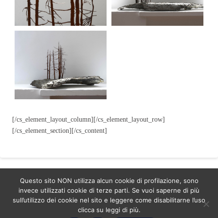
[/cs_element_layout_column][/cs_element_layout_row]
[/cs_element_section][/cs_content]
Questo sito NON utilizza alcun cookie di profilazione, sono
invece utilizzati cookie di terze parti. Se vuoi saperne di più
ASSIGN A MENU
sull’utilizzo dei cookie nel sito e leggere come disabilitarne l’uso
clicca su leggi di più.
Facebook
LinkedIn
YouTube
Instagram
Pinterest