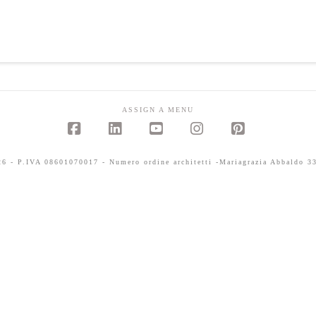
ASSIGN A MENU
Facebook
LinkedIn
YouTube
Instagram
Pinterest
 - P.IVA 08601070017 - Numero ordine architetti -Mariagrazia Abbaldo 33