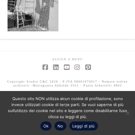
ASSIGN A MENU
Facebook
LinkedIn
YouTube
Instagram
Pinterest
Copyright Studio C&C 2026 - P.IVA 08601070017 - Numero ordine
architetti -Mariagrazia Abbaldo 3351 - Paolo Albertelli 4802
Questo sito NON utilizza alcun cookie di profilazione, sono
invece utilizzati cookie di terze parti. Se vuoi saperne di più
sull’utilizzo dei cookie nel sito e leggere come disabilitarne l’uso
clicca su leggi di più.
Ok
No
Leggi di più