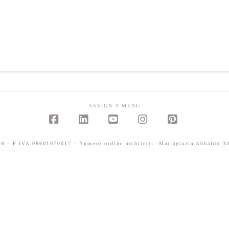
ASSIGN A MENU
Facebook
LinkedIn
YouTube
Instagram
Pinterest
 - P.IVA 08601070017 - Numero ordine architetti -Mariagrazia Abbaldo 33