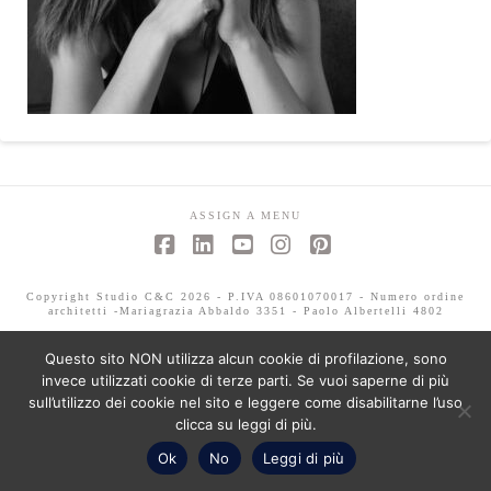
ASSIGN A MENU
Facebook
LinkedIn
YouTube
Instagram
Pinterest
Copyright Studio C&C 2026 - P.IVA 08601070017 - Numero ordine
architetti -Mariagrazia Abbaldo 3351 - Paolo Albertelli 4802
Questo sito NON utilizza alcun cookie di profilazione, sono
invece utilizzati cookie di terze parti. Se vuoi saperne di più
sull’utilizzo dei cookie nel sito e leggere come disabilitarne l’uso
clicca su leggi di più.
Ok
No
Leggi di più