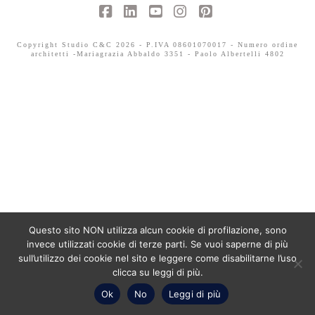
Facebook
LinkedIn
YouTube
Instagram
Pinterest
Copyright Studio C&C 2026 - P.IVA 08601070017 - Numero ordine
architetti -Mariagrazia Abbaldo 3351 - Paolo Albertelli 4802
Questo sito NON utilizza alcun cookie di profilazione, sono
invece utilizzati cookie di terze parti. Se vuoi saperne di più
sull’utilizzo dei cookie nel sito e leggere come disabilitarne l’uso
clicca su leggi di più.
Ok
No
Leggi di più