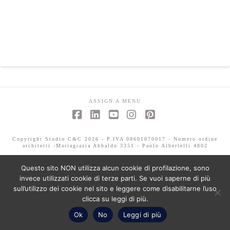
ASSIGN A MENU
Facebook
LinkedIn
YouTube
Instagram
Pinterest
Copyright Studio C&C 2026 - P.IVA 08601070017 - Numero ordine
architetti -Mariagrazia Abbaldo 3351 - Paolo Albertelli 4802
Questo sito NON utilizza alcun cookie di profilazione, sono
invece utilizzati cookie di terze parti. Se vuoi saperne di più
sull’utilizzo dei cookie nel sito e leggere come disabilitarne l’uso
clicca su leggi di più.
Ok
No
Leggi di più