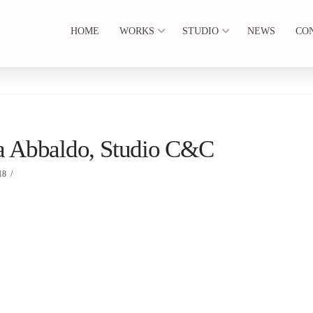
HOME
WORKS
STUDIO
NEWS
CO
zia Abbaldo, Studio C&C
18