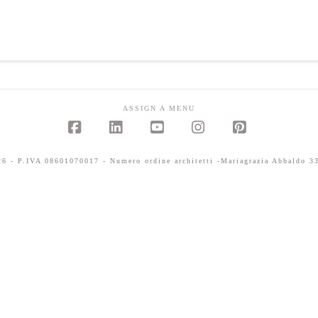
ASSIGN A MENU
Facebook
LinkedIn
YouTube
Instagram
Pinterest
 - P.IVA 08601070017 - Numero ordine architetti -Mariagrazia Abbaldo 33