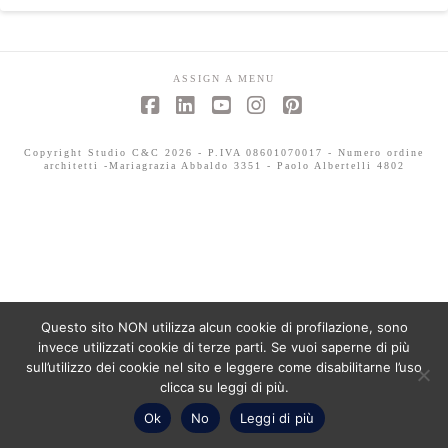
ASSIGN A MENU
Facebook
LinkedIn
YouTube
Instagram
Pinterest
Copyright Studio C&C 2026 - P.IVA 08601070017 - Numero ordine
architetti -Mariagrazia Abbaldo 3351 - Paolo Albertelli 4802
Questo sito NON utilizza alcun cookie di profilazione, sono
invece utilizzati cookie di terze parti. Se vuoi saperne di più
sull’utilizzo dei cookie nel sito e leggere come disabilitarne l’uso
clicca su leggi di più.
Ok
No
Leggi di più