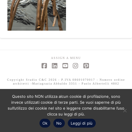
ASSIGN A MENU
Facebook
LinkedIn
YouTube
Instagram
Pinterest
Copyright Studio C&C 2026 - P.IVA 08601070017 - Numero ordine
architetti -Mariagrazia Abbaldo 3351 - Paolo Albertelli 4802
Questo sito NON utilizza alcun cookie di profilazione, sono
invece utilizzati cookie di terze parti. Se vuoi saperne di più
sull’utilizzo dei cookie nel sito e leggere come disabilitarne l’uso
clicca su leggi di più.
Ok
No
Leggi di più