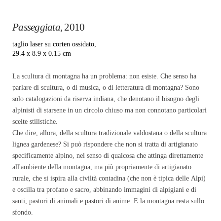
Passeggiata,
2010
taglio laser su corten ossidato,
29.4 x 8.9 x 0.15 cm
La scultura di montagna ha un problema: non esiste. Che senso ha
parlare di scultura, o di musica, o di letteratura di montagna? Sono
solo catalogazioni da riserva indiana, che denotano il bisogno degli
alpinisti di starsene in un circolo chiuso ma non connotano particolari
scelte stilistiche.
Che dire, allora, della scultura tradizionale valdostana o della scultura
lignea gardenese? Si può rispondere che non si tratta di artigianato
specificamente alpino, nel senso di qualcosa che attinga direttamente
all'ambiente della montagna, ma più propriamente di artigianato
rurale, che si ispira alla civiltà contadina (che non è tipica delle Alpi)
e oscilla tra profano e sacro, abbinando immagini di alpigiani e di
santi, pastori di animali e pastori di anime. E la montagna resta sullo
sfondo.