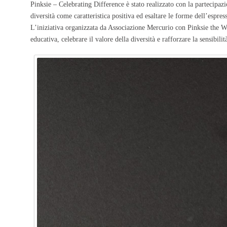
Pinksie – Celebrating Difference è stato realizzato con la partecipazio
diversità come caratteristica positiva ed esaltare le forme dell’espre
L’iniziativa organizzata da Associazione Mercurio con Pinksie the Wh
educativa, celebrare il valore della diversità e rafforzare la sensibil