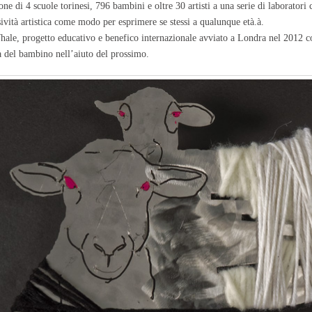
ne di 4 scuole torinesi, 796 bambini e oltre 30 artisti a una serie di laboratori 
ssività artistica come modo per esprimere se stessi a qualunque età.à.
ale, progetto educativo e benefico internazionale avviato a Londra nel 2012 con
ità del bambino nell’aiuto del prossimo.