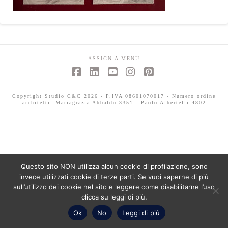
ASSIGN A MENU
Facebook
LinkedIn
YouTube
Instagram
Pinterest
Copyright Studio C&C 2026 - P.IVA 08601070017 - Numero ordine
architetti -Mariagrazia Abbaldo 3351 - Paolo Albertelli 4802
Questo sito NON utilizza alcun cookie di profilazione, sono
invece utilizzati cookie di terze parti. Se vuoi saperne di più
sull’utilizzo dei cookie nel sito e leggere come disabilitarne l’uso
clicca su leggi di più.
Ok
No
Leggi di più