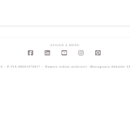
ASSIGN A MENU
Facebook
LinkedIn
YouTube
Instagram
Pinterest
 - P.IVA 08601070017 - Numero ordine architetti -Mariagrazia Abbaldo 33