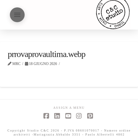
prrovaprovaultima.webp
MRC
18 GIUGNO 2026
ASSIGN A MENU
Facebook
LinkedIn
YouTube
Instagram
Pinterest
Copyright Studio C&C 2026 - P.IVA 08601070017 - Numero ordine
architetti -Mariagrazia Abbaldo 3351 - Paolo Albertelli 4802