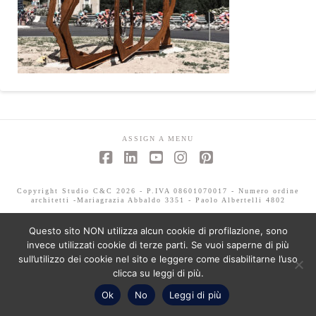
ASSIGN A MENU
Facebook
LinkedIn
YouTube
Instagram
Pinterest
Copyright Studio C&C 2026 - P.IVA 08601070017 - Numero ordine
architetti -Mariagrazia Abbaldo 3351 - Paolo Albertelli 4802
Questo sito NON utilizza alcun cookie di profilazione, sono
invece utilizzati cookie di terze parti. Se vuoi saperne di più
sull’utilizzo dei cookie nel sito e leggere come disabilitarne l’uso
clicca su leggi di più.
Ok
No
Leggi di più