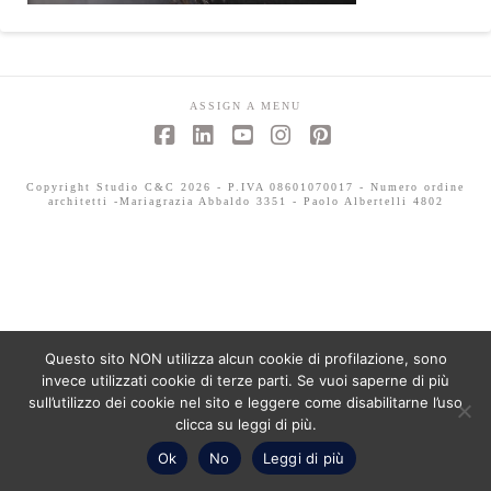
ASSIGN A MENU
Facebook
LinkedIn
YouTube
Instagram
Pinterest
Copyright Studio C&C 2026 - P.IVA 08601070017 - Numero ordine
architetti -Mariagrazia Abbaldo 3351 - Paolo Albertelli 4802
Questo sito NON utilizza alcun cookie di profilazione, sono
invece utilizzati cookie di terze parti. Se vuoi saperne di più
sull’utilizzo dei cookie nel sito e leggere come disabilitarne l’uso
clicca su leggi di più.
Ok
No
Leggi di più