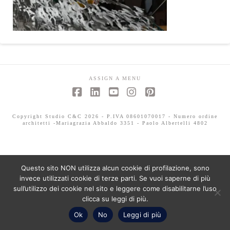
ASSIGN A MENU
Facebook
LinkedIn
YouTube
Instagram
Pinterest
Copyright Studio C&C 2026 - P.IVA 08601070017 - Numero ordine
architetti -Mariagrazia Abbaldo 3351 - Paolo Albertelli 4802
Questo sito NON utilizza alcun cookie di profilazione, sono
invece utilizzati cookie di terze parti. Se vuoi saperne di più
sull’utilizzo dei cookie nel sito e leggere come disabilitarne l’uso
clicca su leggi di più.
Ok
No
Leggi di più