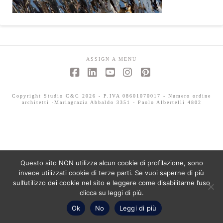
ASSIGN A MENU
Facebook
LinkedIn
YouTube
Instagram
Pinterest
Copyright Studio C&C 2026 - P.IVA 08601070017 - Numero ordine
architetti -Mariagrazia Abbaldo 3351 - Paolo Albertelli 4802
Questo sito NON utilizza alcun cookie di profilazione, sono
invece utilizzati cookie di terze parti. Se vuoi saperne di più
sull’utilizzo dei cookie nel sito e leggere come disabilitarne l’uso
clicca su leggi di più.
Ok
No
Leggi di più