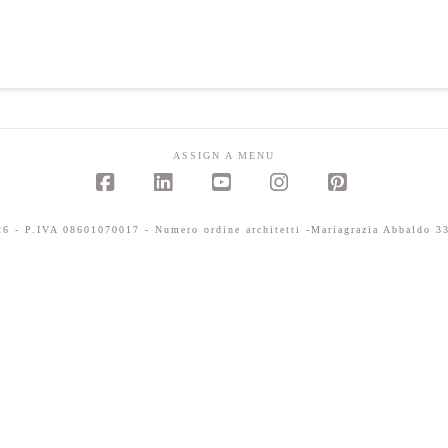
ASSIGN A MENU
Facebook
LinkedIn
YouTube
Instagram
Pinterest
 - P.IVA 08601070017 - Numero ordine architetti -Mariagrazia Abbaldo 33