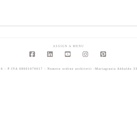
ASSIGN A MENU
Facebook
LinkedIn
YouTube
Instagram
Pinterest
 - P.IVA 08601070017 - Numero ordine architetti -Mariagrazia Abbaldo 33