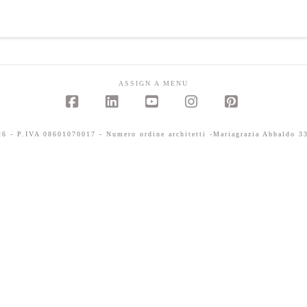
ASSIGN A MENU
Facebook
LinkedIn
YouTube
Instagram
Pinterest
 - P.IVA 08601070017 - Numero ordine architetti -Mariagrazia Abbaldo 33