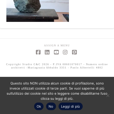
ASSIGN A MENU
Facebook
LinkedIn
YouTube
Instagram
Pinterest
Copyright Studio C&C 2026 - P.IVA 08601070017 - Numero ordine
architetti -Mariagrazia Abbaldo 3351 - Paolo Albertelli 4802
Questo sito NON utilizza alcun cookie di profilazione, sono
invece utilizzati cookie di terze parti. Se vuoi saperne di più
sull’utilizzo dei cookie nel sito e leggere come disabilitarne l’uso
clicca su leggi di più.
Ok
No
Leggi di più