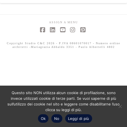
ASSIGN A MENU
Facebook
LinkedIn
YouTube
Instagram
Pinterest
Copyright Studio C&C 2026 - P.IVA 08601070017 - Numero ordine
architetti -Mariagrazia Abbaldo 3351 - Paolo Albertelli 4802
Questo sito NON utilizza alcun cookie di profilazione, sono
invece utilizzati cookie di terze parti. Se vuoi saperne di più
sull’utilizzo dei cookie nel sito e leggere come disabilitarne l’uso
clicca su leggi di più.
Ok
No
Leggi di più