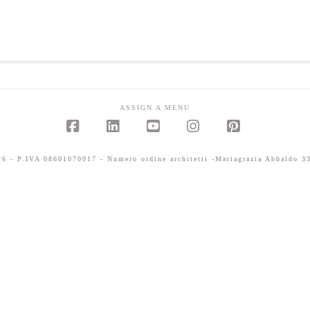
ASSIGN A MENU
Facebook
LinkedIn
YouTube
Instagram
Pinterest
 - P.IVA 08601070017 - Numero ordine architetti -Mariagrazia Abbaldo 33