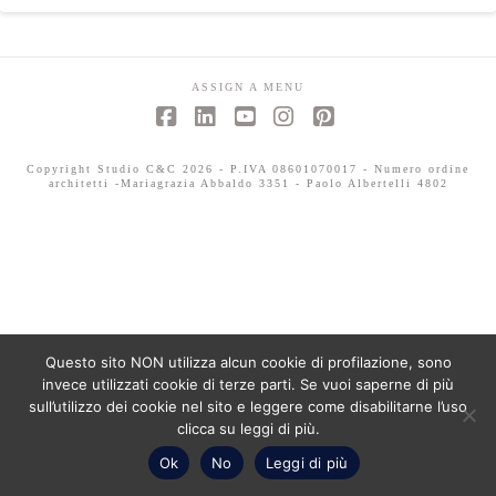
ASSIGN A MENU
Facebook
LinkedIn
YouTube
Instagram
Pinterest
Copyright Studio C&C 2026 - P.IVA 08601070017 - Numero ordine
architetti -Mariagrazia Abbaldo 3351 - Paolo Albertelli 4802
Questo sito NON utilizza alcun cookie di profilazione, sono
invece utilizzati cookie di terze parti. Se vuoi saperne di più
sull’utilizzo dei cookie nel sito e leggere come disabilitarne l’uso
clicca su leggi di più.
Ok
No
Leggi di più