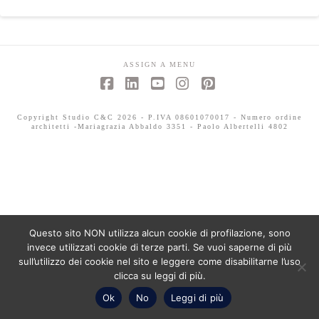
ASSIGN A MENU
Facebook
LinkedIn
YouTube
Instagram
Pinterest
Copyright Studio C&C 2026 - P.IVA 08601070017 - Numero ordine
architetti -Mariagrazia Abbaldo 3351 - Paolo Albertelli 4802
Questo sito NON utilizza alcun cookie di profilazione, sono
invece utilizzati cookie di terze parti. Se vuoi saperne di più
sull’utilizzo dei cookie nel sito e leggere come disabilitarne l’uso
clicca su leggi di più.
Ok
No
Leggi di più