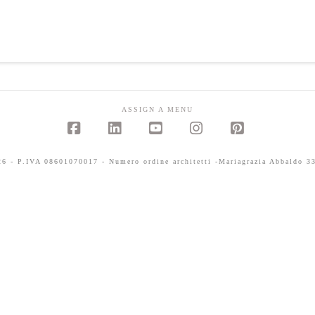
ASSIGN A MENU
Facebook
LinkedIn
YouTube
Instagram
Pinterest
 - P.IVA 08601070017 - Numero ordine architetti -Mariagrazia Abbaldo 33