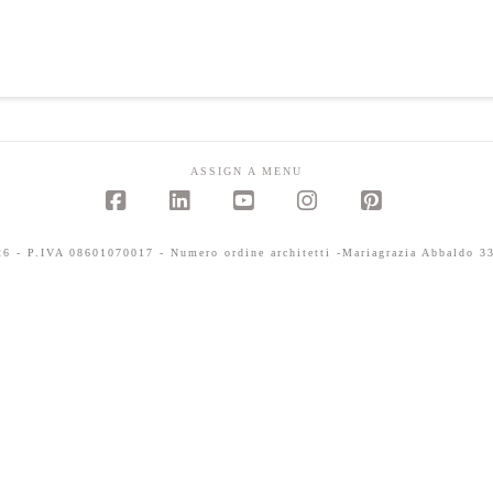
ASSIGN A MENU
Facebook
LinkedIn
YouTube
Instagram
Pinterest
 - P.IVA 08601070017 - Numero ordine architetti -Mariagrazia Abbaldo 33