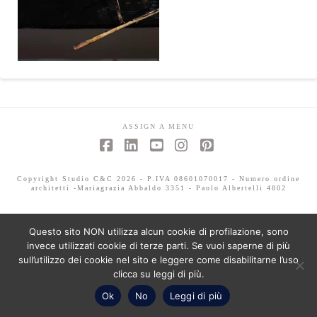
ASSIGN A MENU
Facebook
LinkedIn
YouTube
Instagram
Pinterest
Copyright Studio C&C 2026 - P.IVA 08601070017 - Numero ordine
architetti -Mariagrazia Abbaldo 3351 - Paolo Albertelli 4802
Questo sito NON utilizza alcun cookie di profilazione, sono
invece utilizzati cookie di terze parti. Se vuoi saperne di più
sull’utilizzo dei cookie nel sito e leggere come disabilitarne l’uso
clicca su leggi di più.
Ok
No
Leggi di più