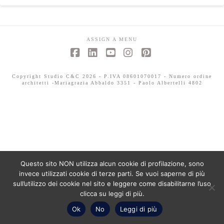
ASSIGN A MENU
Facebook
LinkedIn
YouTube
Instagram
Pinterest
Copyright Studio C&C 2026 - P.IVA 08601070017 - Numero ordine
architetti -Mariagrazia Abbaldo 3351 - Paolo Albertelli 4802
Questo sito NON utilizza alcun cookie di profilazione, sono
invece utilizzati cookie di terze parti. Se vuoi saperne di più
sull’utilizzo dei cookie nel sito e leggere come disabilitarne l’uso
clicca su leggi di più.
Ok
No
Leggi di più