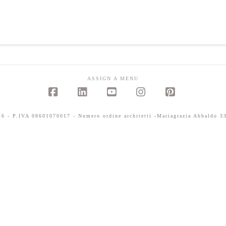
ASSIGN A MENU
Facebook
LinkedIn
YouTube
Instagram
Pinterest
 - P.IVA 08601070017 - Numero ordine architetti -Mariagrazia Abbaldo 33