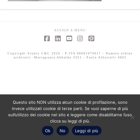
ASSIGN A MENU
Facebook
LinkedIn
YouTube
Instagram
Pinterest
Copyright Studio C&C 2026 - P.IVA 08601070017 - Numero ordine
architetti -Mariagrazia Abbaldo 3351 - Paolo Albertelli 4802
Questo sito NON utilizza alcun cookie di profilazione, sono
invece utilizzati cookie di terze parti. Se vuoi saperne di più
sull’utilizzo dei cookie nel sito e leggere come disabilitarne l’uso
clicca su leggi di più.
Ok
No
Leggi di più