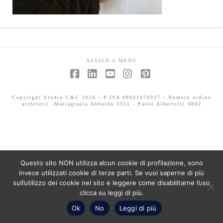
ASSIGN A MENU
Facebook
LinkedIn
YouTube
Instagram
Pinterest
Copyright Studio C&C 2026 - P.IVA 08601070017 - Numero ordine
architetti -Mariagrazia Abbaldo 3351 - Paolo Albertelli 4802
Questo sito NON utilizza alcun cookie di profilazione, sono
invece utilizzati cookie di terze parti. Se vuoi saperne di più
sull’utilizzo dei cookie nel sito e leggere come disabilitarne l’uso
clicca su leggi di più.
Ok
No
Leggi di più