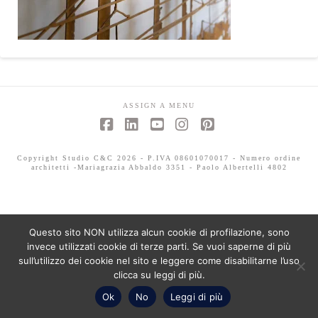
ASSIGN A MENU
Facebook
LinkedIn
YouTube
Instagram
Pinterest
Copyright Studio C&C 2026 - P.IVA 08601070017 - Numero ordine
architetti -Mariagrazia Abbaldo 3351 - Paolo Albertelli 4802
Questo sito NON utilizza alcun cookie di profilazione, sono
invece utilizzati cookie di terze parti. Se vuoi saperne di più
sull’utilizzo dei cookie nel sito e leggere come disabilitarne l’uso
clicca su leggi di più.
Ok
No
Leggi di più