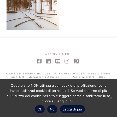
ASSIGN A MENU
Facebook
LinkedIn
YouTube
Instagram
Pinterest
Copyright Studio C&C 2026 - P.IVA 08601070017 - Numero ordine
architetti -Mariagrazia Abbaldo 3351 - Paolo Albertelli 4802
Questo sito NON utilizza alcun cookie di profilazione, sono
invece utilizzati cookie di terze parti. Se vuoi saperne di più
sull’utilizzo dei cookie nel sito e leggere come disabilitarne l’uso
clicca su leggi di più.
Ok
No
Leggi di più