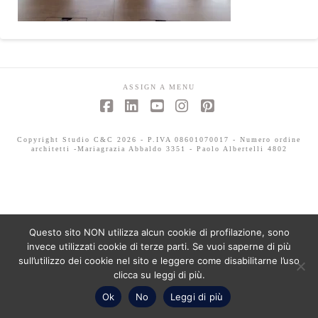
ASSIGN A MENU
Facebook
LinkedIn
YouTube
Instagram
Pinterest
Copyright Studio C&C 2026 - P.IVA 08601070017 - Numero ordine
architetti -Mariagrazia Abbaldo 3351 - Paolo Albertelli 4802
Questo sito NON utilizza alcun cookie di profilazione, sono
invece utilizzati cookie di terze parti. Se vuoi saperne di più
sull’utilizzo dei cookie nel sito e leggere come disabilitarne l’uso
clicca su leggi di più.
Ok
No
Leggi di più