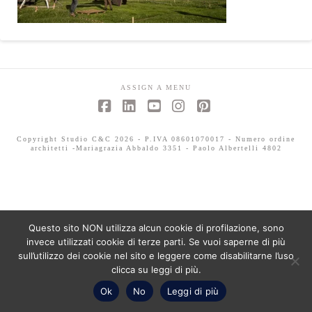
ASSIGN A MENU
Facebook
LinkedIn
YouTube
Instagram
Pinterest
Copyright Studio C&C 2026 - P.IVA 08601070017 - Numero ordine
architetti -Mariagrazia Abbaldo 3351 - Paolo Albertelli 4802
Questo sito NON utilizza alcun cookie di profilazione, sono
invece utilizzati cookie di terze parti. Se vuoi saperne di più
sull’utilizzo dei cookie nel sito e leggere come disabilitarne l’uso
clicca su leggi di più.
Ok
No
Leggi di più