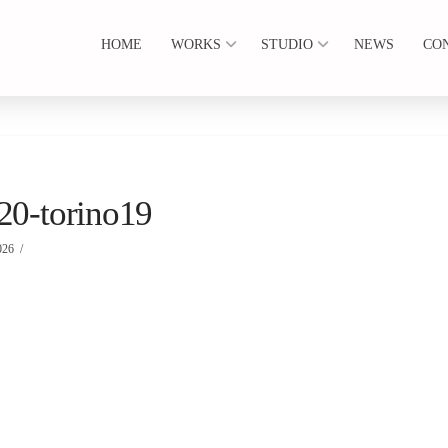
HOME
WORKS
STUDIO
NEWS
CO
20-torino19
026