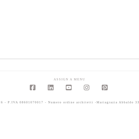
ASSIGN A MENU
Facebook
LinkedIn
YouTube
Instagram
Pinterest
 - P.IVA 08601070017 - Numero ordine architetti -Mariagrazia Abbaldo 33